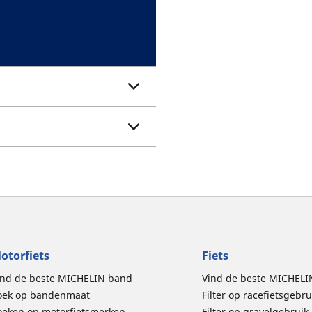
otorfiets
Fiets
ind de beste MICHELIN band
Vind de beste MICHELI
oek op bandenmaat
Filter op racefietsgebru
oeken op motorfietsmerken
Filter op gravelgebruik