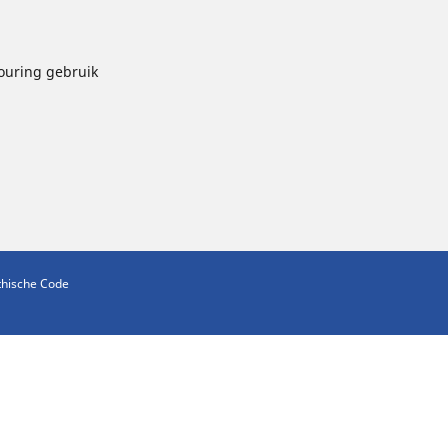
touring gebruik
thische Code