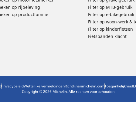
oeken op rijbeleving
Filter op MTB-gebruik
oeken op productfamilie
Filter op e-bikegebruik
Filter op woon-werk & 
Filter op kinderfietsen
Fietsbanden klacht
d
Privacybeleid
Wettelijke vermeldingen
Richtlijnen
michelin.com
Toegankelijkheid
E
Copyright © 2026 Michelin. Alle rechten voorbehouden