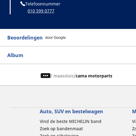
Telefoonnummer
010 599 0777
Beoordelingen
door Google
Album
/
maassluis
cama motorparts
Auto, SUV en bestelwagen
M
Vind de beste MICHELIN band
V
Zoek op bandenmaat
Z
Zoek op rijbeleving
Z