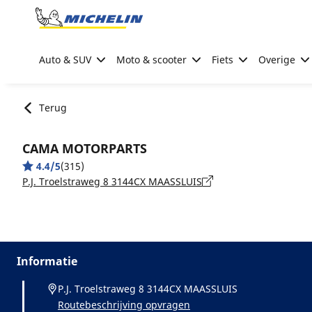
Go to page content
Go to page navigation
Auto & SUV
Moto & scooter
Fiets
Overige
Terug
CAMA MOTORPARTS
4.4/5
(315)
P.J. Troelstraweg 8 3144CX MAASSLUIS
Informatie
P.J. Troelstraweg 8 3144CX MAASSLUIS
Routebeschrijving opvragen