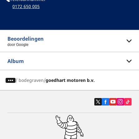
0172 650 005
Beoordelingen
door Google
Album
/
bodegraven
goedhart motoren b.v.