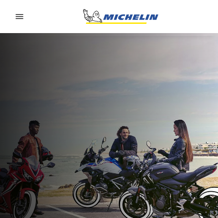
Go to page content
Go to page navigation