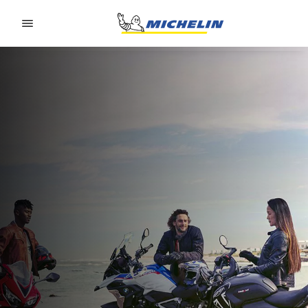
Go to page content
Go to page navigation