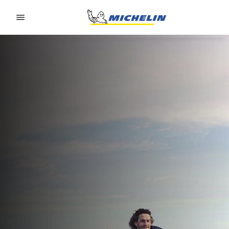
Go to page content
Go to page navigation