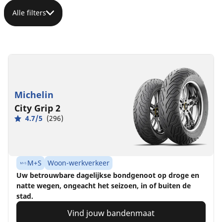
Alle filters
Michelin
City Grip 2
4.7/5
(296)
M+S
Woon-werkverkeer
Uw betrouwbare dagelijkse bondgenoot op droge en
natte wegen, ongeacht het seizoen, in of buiten de
stad.
Vind jouw bandenmaat