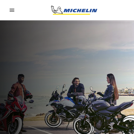
Go to page content
Go to page navigation