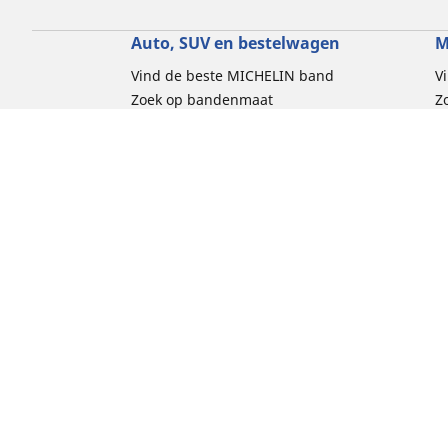
Auto, SUV en bestelwagen
M
Vind de beste MICHELIN band
V
Zoek op bandenmaat
Z
Zoek op rijbeleving
Z
Zoek op seizoen
Z
Zoek op automerken
Z
Zoeken op voertuigtype
Zoeken op productfamilie
Hulp
Tips en adviezen
Contact
Cookiebelei