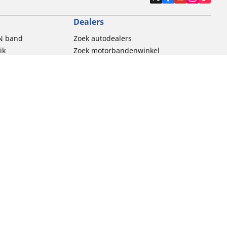
Dealers
N band
Zoek autodealers
ik
Zoek motorbandenwinkel
touring gebruik
thische Code