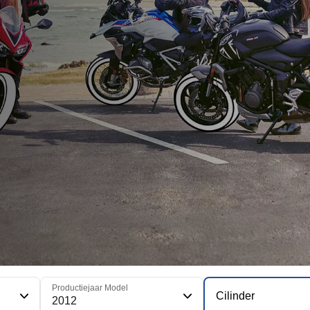
Productiejaar Model
Cilinder
2012