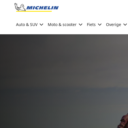
Go to page content
Go to page navigation
Auto & SUV
Moto & scooter
Fiets
Overige