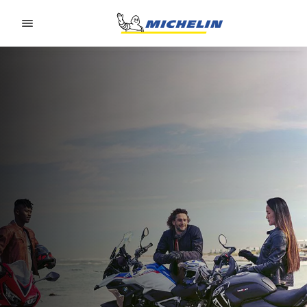
Go to page content
Go to page navigation