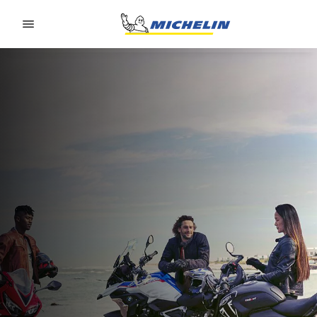
Go to page content
Go to page navigation