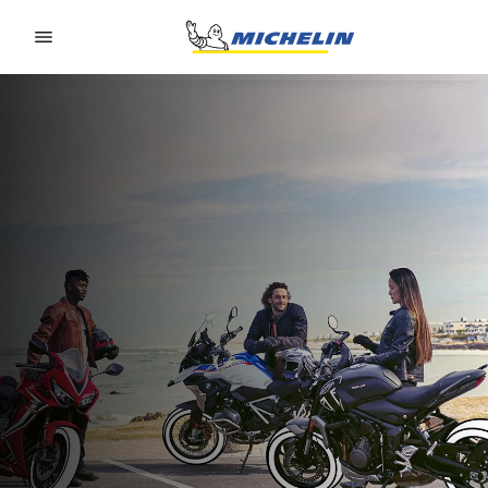
Go to page content
Go to page navigation