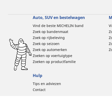
Auto, SUV en bestelwagen
M
Vind de beste MICHELIN band
V
Zoek op bandenmaat
Z
Zoek op rijbeleving
Z
Zoek op seizoen
Z
Zoek op automerken
Z
Zoeken op voertuigtype
Zoeken op productfamilie
Hulp
Tips en adviezen
Contact
Cookiebelei