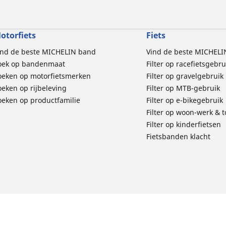
otorfiets
Fiets
ind de beste MICHELIN band
Vind de beste MICHELI
oek op bandenmaat
Filter op racefietsgebru
oeken op motorfietsmerken
Filter op gravelgebruik
oeken op rijbeleving
Filter op MTB-gebruik
oeken op productfamilie
Filter op e-bikegebruik
Filter op woon-werk & 
Filter op kinderfietsen
Fietsbanden klacht
d
Privacybeleid
Wettelijke vermeldingen
Richtlijnen
michelin.com
Toegankelijkheid
E