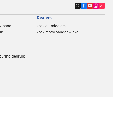
Dealers
N band
Zoek autodealers
ik
Zoek motorbandenwinkel
touring gebruik
thische Code