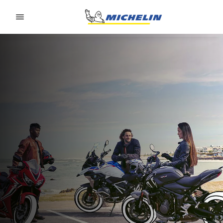
Go to page content
Go to page navigation