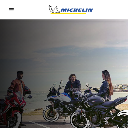
Go to page content
Go to page navigation