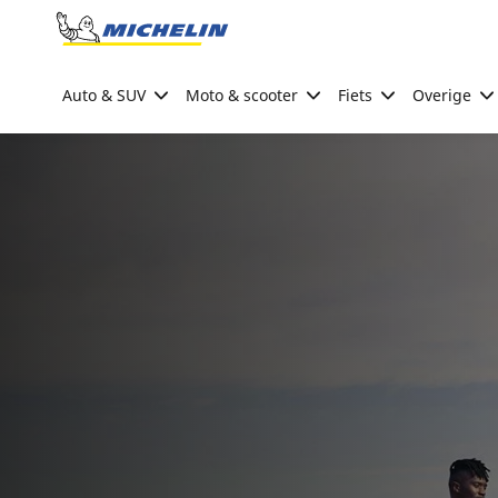
Go to page content
Go to page navigation
Auto & SUV
Moto & scooter
Fiets
Overige