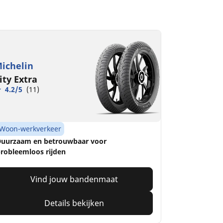
ichelin
ity Extra
4.2/5
(11)
Woon-werkverkeer
uurzaam en betrouwbaar voor
robleemloos rijden
Vind jouw bandenmaat
Details bekijken