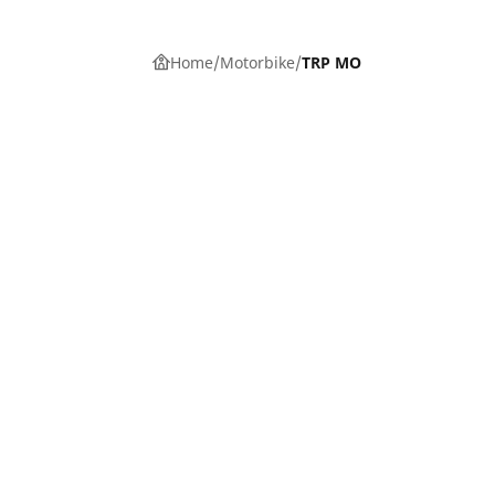
Home
Motorbike
TRP MO
Auto, SUV en bestelwagen
M
Vind de beste MICHELIN band
V
Zoek op bandenmaat
Z
Zoek op rijbeleving
Z
Zoek op seizoen
Z
Zoek op automerken
Z
Zoeken op voertuigtype
Zoeken op productfamilie
Hulp
Tips en adviezen