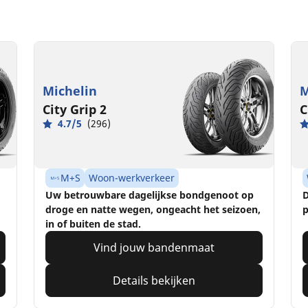
Michelin
M
City Grip 2
C
4.7/5
(296)
M+S
Woon-werkverkeer
Uw betrouwbare dagelijkse bondgenoot op
D
droge en natte wegen, ongeacht het seizoen,
p
in of buiten de stad.
Vind jouw bandenmaat
Details bekijken