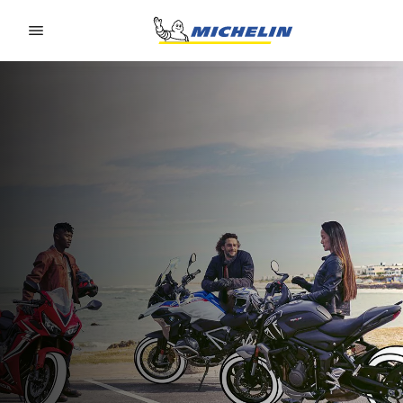
Go to page content
Go to page navigation