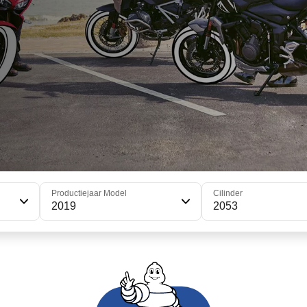
Productiejaar Model
Cilinder
2019
2053