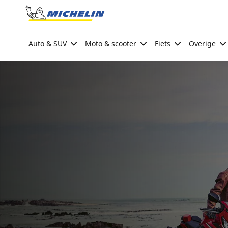
Go to page content
Go to page navigation
Auto & SUV
Moto & scooter
Fiets
Overige