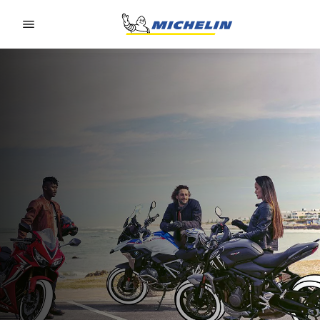
Go to page content
Go to page navigation