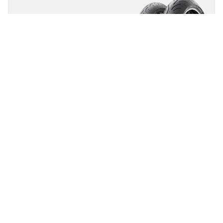
Michelin
Pilot Road 4
4.7/5
(163)
Toerbanden
Veiligheid en rijplezier op droog en nat wegdek
Vind jouw bandenmaat
Details bekijken
Michelin