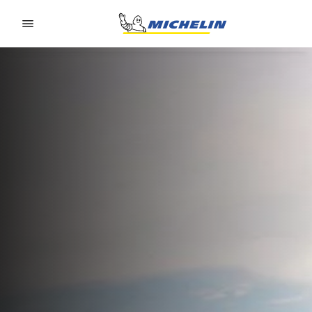
Go to page content
Go to page navigation