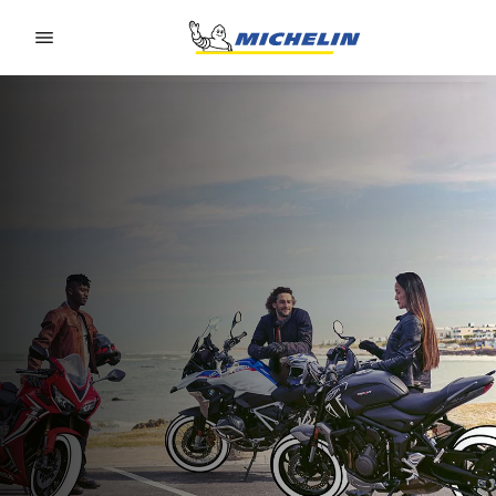
Go to page content
Go to page navigation