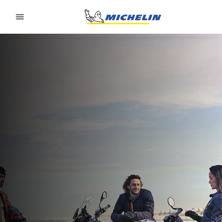
Go to page content
Go to page navigation