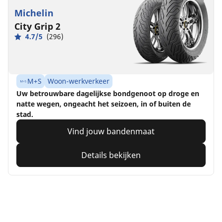
Michelin
City Grip 2
4.7/5
(296)
M+S
Woon-werkverkeer
Uw betrouwbare dagelijkse bondgenoot op droge en
natte wegen, ongeacht het seizoen, in of buiten de
stad.
Vind jouw bandenmaat
Details bekijken