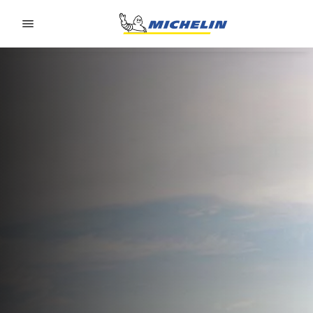
Go to page content
Go to page navigation