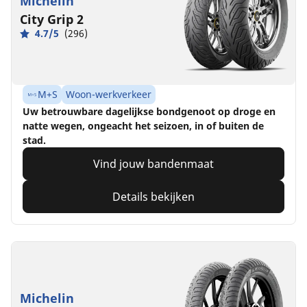
Michelin
City Grip 2
4.7/5
(296)
M+S
Woon-werkverkeer
Uw betrouwbare dagelijkse bondgenoot op droge en
natte wegen, ongeacht het seizoen, in of buiten de
stad.
Vind jouw bandenmaat
Details bekijken
Michelin