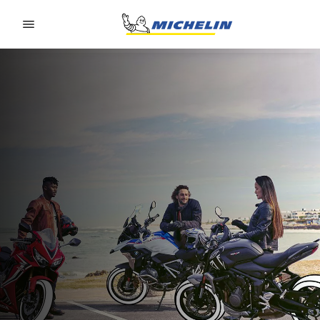
Go to page content
Go to page navigation