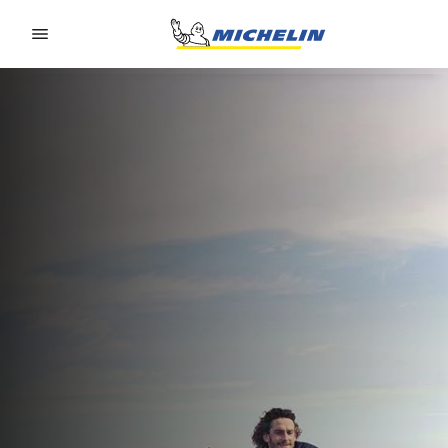
Go to page content
Go to page navigation