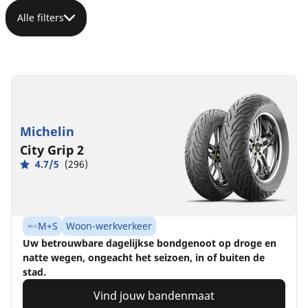
Alle filters
Michelin
City Grip 2
4.7/5
(296)
M+S
Woon-werkverkeer
Uw betrouwbare dagelijkse bondgenoot op droge en
natte wegen, ongeacht het seizoen, in of buiten de
stad.
Vind jouw bandenmaat