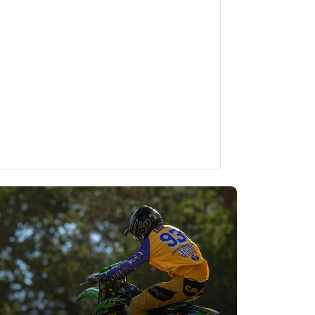
NNER
Wat moet u doen als u een
dan 600 cc hebt?
Wat moet u doen als u
circuit moet rijden?
Het belang van de
ens circuitdagen voor motorenfietsen
armers?
Waarom MICHELIN
ircuitdagen?
Uw motor instellen voor
este banden voor circuitdagen voor