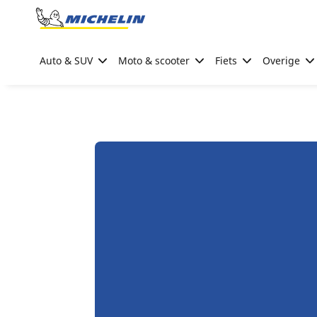
Go to page content
Go to page navigation
Auto & SUV
Moto & scooter
Fiets
Overige