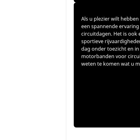
Als u plezier wilt hebbe
een spannende ervaring o
circuitdagen. Het is oo
sportieve rijvaardighede
dag onder toezicht en in 
motorbanden voor circui
weten te komen wat u mo
Hoe kiest u de beste motor
Vaardigheidsniveau: EXPER