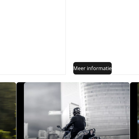
Vaardigheidsniveau: BEGI
cilinderinhoud van minder 
bij regenachtig weer op het 
juiste bandenspanning tijd
Waarvoor dienen bandenw
motorbanden kiezen voor c
circuitdagen
Ontdek onze b
motorfietsen
Meer informatie