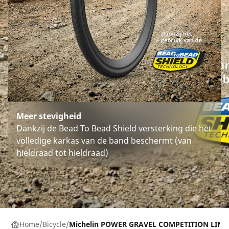
Meer stevigheid
Dankzij de Bead To Bead Shield versterking die het
volledige karkas van de band beschermt (van
hieldraad tot hieldraad)
Home
Bicycle
Michelin POWER GRAVEL COMPETITION LINE