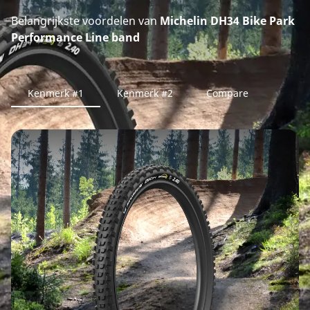
Belangrijkste voordelen van
Michelin DH34 Bike Park
Performance Line band
Kenmerk #1
Kenmerk #2
Compare