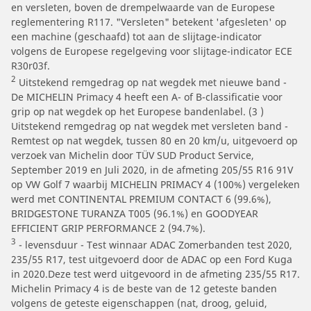
en versleten, boven de drempelwaarde van de Europese
reglementering R117. "Versleten" betekent 'afgesleten' op
een machine (geschaafd) tot aan de slijtage-indicator
volgens de Europese regelgeving voor slijtage-indicator ECE
R30r03f.
2
Uitstekend remgedrag op nat wegdek met nieuwe band -
De MICHELIN Primacy 4 heeft een A- of B-classificatie voor
grip op nat wegdek op het Europese bandenlabel. (3 )
Uitstekend remgedrag op nat wegdek met versleten band -
Remtest op nat wegdek, tussen 80 en 20 km/u, uitgevoerd op
verzoek van Michelin door TÜV SUD Product Service,
September 2019 en Juli 2020, in de afmeting 205/55 R16 91V
op VW Golf 7 waarbij MICHELIN PRIMACY 4 (100%) vergeleken
werd met CONTINENTAL PREMIUM CONTACT 6 (99.6%),
BRIDGESTONE TURANZA T005 (96.1%) en GOODYEAR
EFFICIENT GRIP PERFORMANCE 2 (94.7%).
3
- levensduur - Test winnaar ADAC Zomerbanden test 2020,
235/55 R17, test uitgevoerd door de ADAC op een Ford Kuga
in 2020.Deze test werd uitgevoord in de afmeting 235/55 R17.
Michelin Primacy 4 is de beste van de 12 geteste banden
volgens de geteste eigenschappen (nat, droog, geluid,