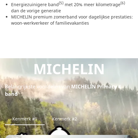
(5)
(6)
Energiezuinigere band
met 20% meer kilometrage
dan de vorige generatie
MICHELIN premium zomerband voor dagelijkse prestaties:
woon-werkverkeer of familievakanties
MICHELIN
Belangrijkste voordelen van
MICHELIN Primacy 4
band
Kenmerk #1
Kenmerk #2