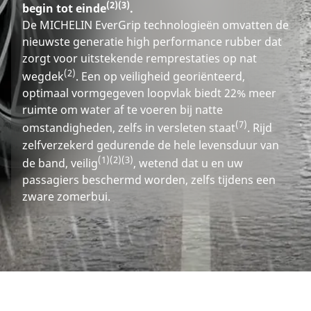
(2)
(3)
begin tot einde
.
De MICHELIN EverGrip technologieën omvatten de
nieuwste generatie high performance rubber dat
zorgt voor uitstekende remprestaties op nat
(2)
wegdek
. Een op veiligheid georiënteerd,
optimaal vormgegeven loopvlak biedt 22% meer
ruimte om water af te voeren bij natte
(7)
omstandigheden, zelfs in versleten staat
. Rijd
zelfverzekerd gedurende de hele levensduur van
(1)
(2)
(3)
de band, veilig
, wetend dat u en uw
passagiers beschermd worden, zelfs tijdens een
zware zomerbui.