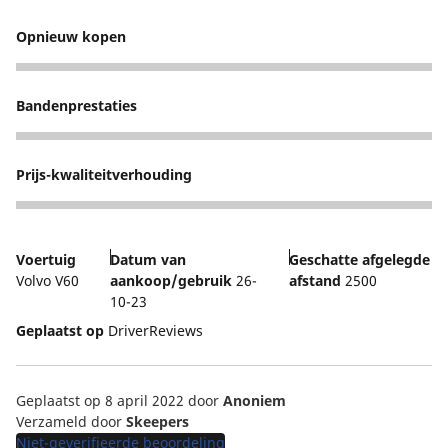
Opnieuw kopen
5
Bandenprestaties
4
Prijs-kwaliteitverhouding
5
Voertuig
Datum van
Geschatte afgelegde
Volvo V60
aankoop/gebruik
26-
afstand
2500
10-23
Geplaatst op
DriverReviews
Geplaatst op 8 april 2022
door
Anoniem
Verzameld door
Skeepers
Niet-geverifieerde beoordeling