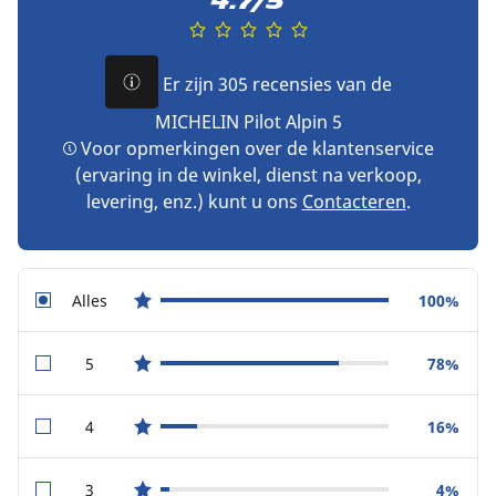
4.7/5
Er zijn 305 recensies van de
MICHELIN Pilot Alpin 5
Voor opmerkingen over de klantenservice
(ervaring in de winkel, dienst na verkoop,
levering, enz.) kunt u ons
Contacteren
.
Alles
100%
star reviews
5
78%
star reviews
4
16%
star reviews
3
4%