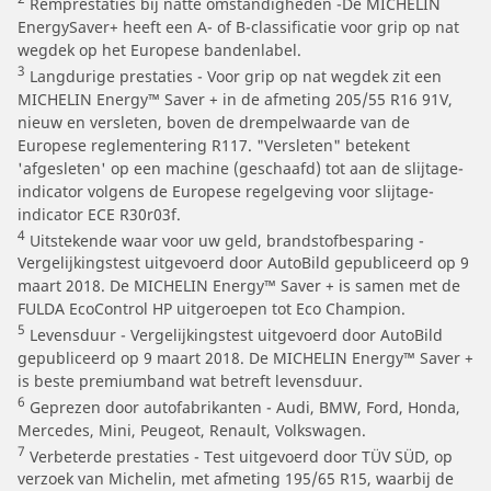
Remprestaties bij natte omstandigheden -De MICHELIN
EnergySaver+ heeft een A- of B-classificatie voor grip op nat
wegdek op het Europese bandenlabel.
3
Langdurige prestaties - Voor grip op nat wegdek zit een
MICHELIN Energy™ Saver + in de afmeting 205/55 R16 91V,
nieuw en versleten, boven de drempelwaarde van de
Europese reglementering R117. "Versleten" betekent
'afgesleten' op een machine (geschaafd) tot aan de slijtage-
indicator volgens de Europese regelgeving voor slijtage-
indicator ECE R30r03f.
4
Uitstekende waar voor uw geld, brandstofbesparing -
Vergelijkingstest uitgevoerd door AutoBild gepubliceerd op 9
maart 2018. De MICHELIN Energy™ Saver + is samen met de
FULDA EcoControl HP uitgeroepen tot Eco Champion.
5
Levensduur - Vergelijkingstest uitgevoerd door AutoBild
gepubliceerd op 9 maart 2018. De MICHELIN Energy™ Saver +
is beste premiumband wat betreft levensduur.
6
Geprezen door autofabrikanten - Audi, BMW, Ford, Honda,
Mercedes, Mini, Peugeot, Renault, Volkswagen.
7
Verbeterde prestaties - Test uitgevoerd door TÜV SÜD, op
verzoek van Michelin, met afmeting 195/65 R15, waarbij de