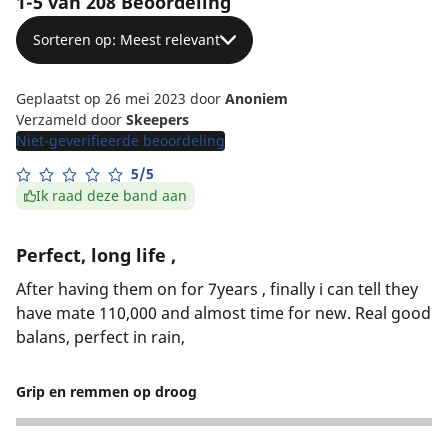
1-5 van 208 Beoordeling
Sorteren op: Meest relevant
Geplaatst op 26 mei 2023
door
Anoniem
Verzameld door
Skeepers
Niet-geverifieerde beoordeling
5/5
Ik raad deze band aan
Perfect, long life ,
After having them on for 7years , finally i can tell they
have mate 110,000 and almost time for new. Real good
balans, perfect in rain,
Grip en remmen op droog
5