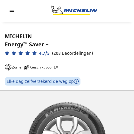
Go to page content
Go to page navigation
MICHELIN
Energy™ Saver +
4.7/5
(208 Beoordelingen)
Zomer
Geschikt voor EV
Elke dag zelfverzekerd de weg op