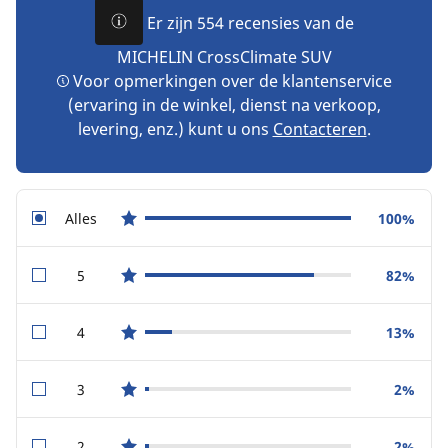
Er zijn 554 recensies van de
MICHELIN CrossClimate SUV
Voor opmerkingen over de klantenservice
(ervaring in de winkel, dienst na verkoop,
levering, enz.) kunt u ons
Contacteren
.
Alles
100%
star reviews
5
82%
star reviews
4
13%
star reviews
3
2%
star reviews
2
2%