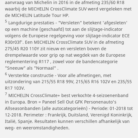
aanvraag van Michelin in 2016 in de afmeting 235/60 R18
waarbij de MICHELIN CrossClimate SUV werd vergeleken met
de MICHELIN Latitude Tour HP.
5
Langdurige prestaties - "Versleten" betekent 'afgesleten'
op een machine (geschaafd) tot aan de slijtage-indicator
volgens de Europese regelgeving voor slijtage-indicator ECE
R30r03f'. Een MICHELIN CrossClimate SUV in de afmeting
275/45 R20 110Y zit nieuw en versleten boven de
drempelwaarde voor grip op nat wegdek van de Europese
reglementering R117 , zowel voor de bandencategorie
"Sneeuw" als "Normaal" .
6
Versterkte constructie - Voor alle afmetingen, met
uitzondering van 215/55 R18 99V, 215/65 R16 102V en 235/55
R17 103V.
7
MICHELIN CrossClimate+ best verkochte 4-seizoenenband
in Europa. Bron = Paneel Sell Out GFK Personenauto's
Allseasonbanden (alle autocategorieën) - Periode: 01-2018 tot
12-2018. Perimeter : Frankrijk, Duitsland, Verenigd Koninkrijk,
Italië, Spanje. Resultaten kunnen verschillen afhankelijk van
weg- en weeromstandigheden.