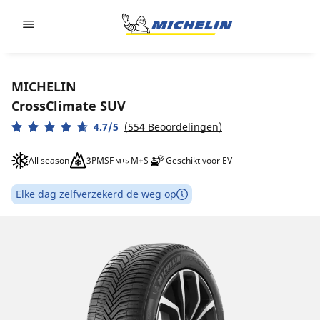
Go to page content
Go to page navigation
MICHELIN
CrossClimate SUV
4.7/5
(554 Beoordelingen)
All season
3PMSF
M+S
Geschikt voor EV
Elke dag zelfverzekerd de weg op