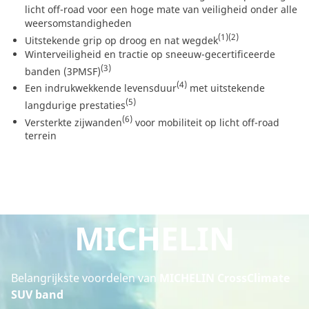
licht off-road voor een hoge mate van veiligheid onder alle
weersomstandigheden
(1)
(2)
Uitstekende grip op droog en nat wegdek
Winterveiligheid en tractie op sneeuw-gecertificeerde
(3)
banden (3PMSF)
(4)
Een indrukwekkende levensduur
met uitstekende
(5)
langdurige prestaties
(6)
Versterkte zijwanden
voor mobiliteit op licht off-road
terrein
MICHELIN
Belangrijkste voordelen van
MICHELIN CrossClimate
SUV band