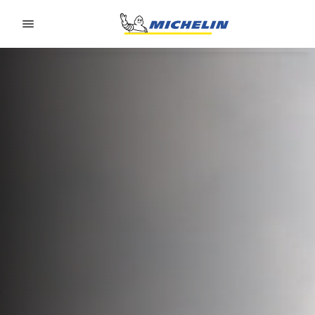
Go to page content
Go to page navigation