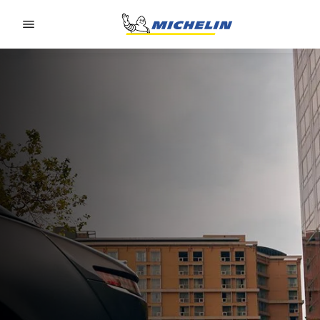
Go to page content
Go to page navigation