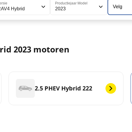
ersie
Productiejaar Model
Velg
AV4 Hybrid
2023
rid 2023 motoren
2.5 PHEV Hybrid 222