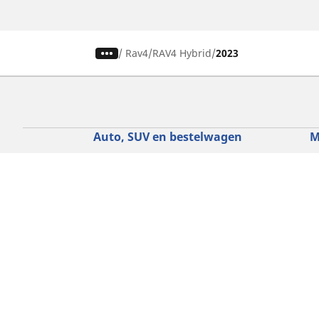
/
Rav4
RAV4 Hybrid
2023
Auto, SUV en bestelwagen
M
Vind de beste MICHELIN band
V
Zoek op bandenmaat
Z
Zoek op rijbeleving
Z
Zoek op seizoen
Z
Zoek op automerken
Z
Zoeken op voertuigtype
Zoeken op productfamilie
Hulp