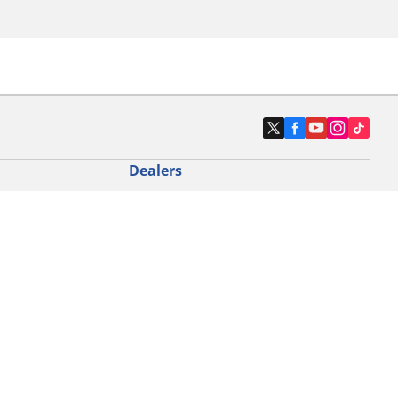
Dealers
N band
Zoek autodealers
ik
Zoek motorbandenwinkel
touring gebruik