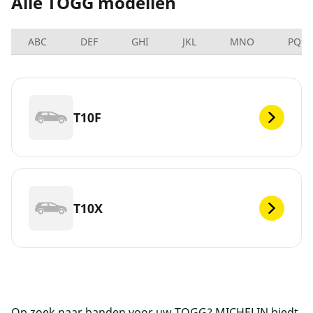
Alle TOGG modellen
ABC
DEF
GHI
JKL
MNO
PQRS
T10F
T10X
Op zoek naar banden voor uw TOGG? MICHELIN biedt