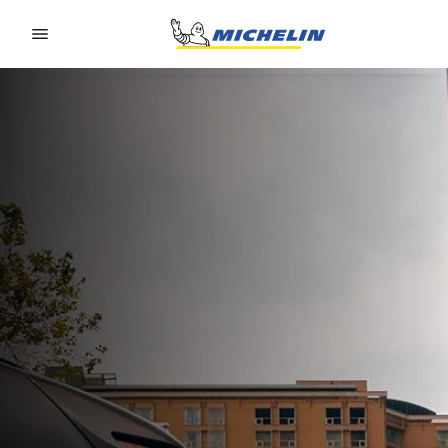
Go to page content
Go to page navigation