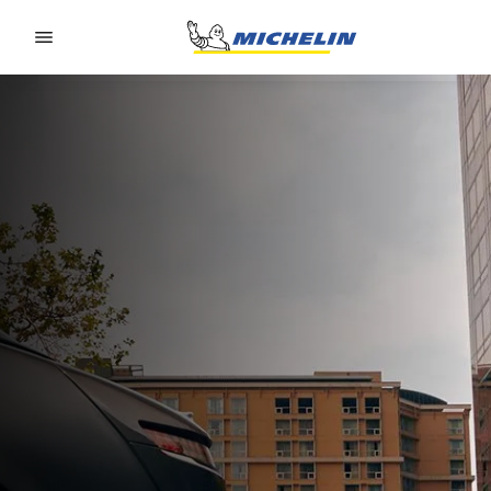
Go to page content
Go to page navigation