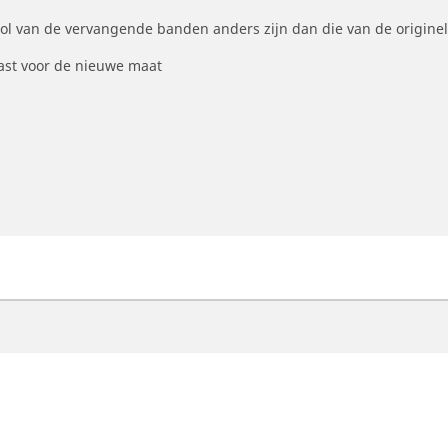
ool van de vervangende banden anders zijn dan die van de origine
st voor de nieuwe maat
otorfiets
Fiets
ind de beste MICHELIN band
Vind de beste MICHELI
oek op bandenmaat
Filter op racefietsgebru