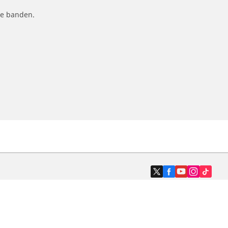
le banden.
Dealers
N band
Zoek autodealers
ik
Zoek motorbandenwinkel