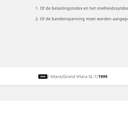
1. Of de belastingsindex en het snelheidssymb
2. Of de bandenspanning moet worden aangepa
/
Vitara
Grand Vitara XL-7
1999
Auto, SUV en bestelwagen
M
Vind de beste MICHELIN band
V
Zoek op bandenmaat
Z