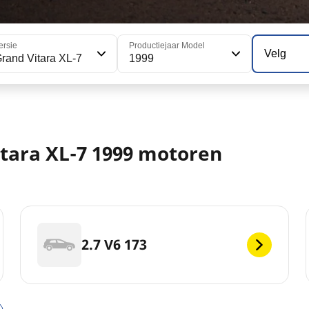
ersie
Productiejaar Model
Velg
rand Vitara XL-7
1999
itara XL-7 1999 motoren
2.7 V6 173