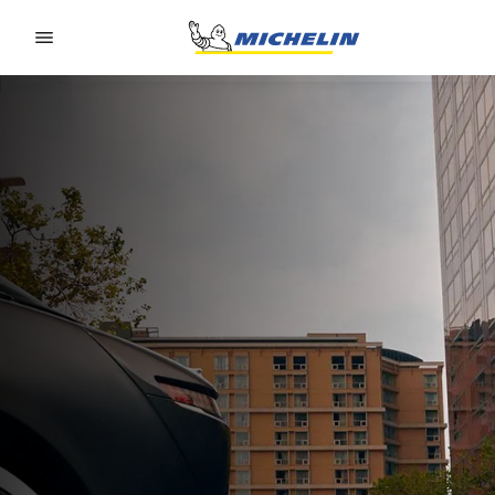
Go to page content
Go to page navigation