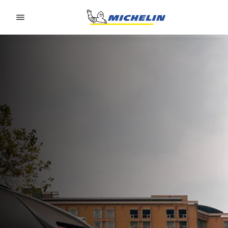
Go to page content
Go to page navigation