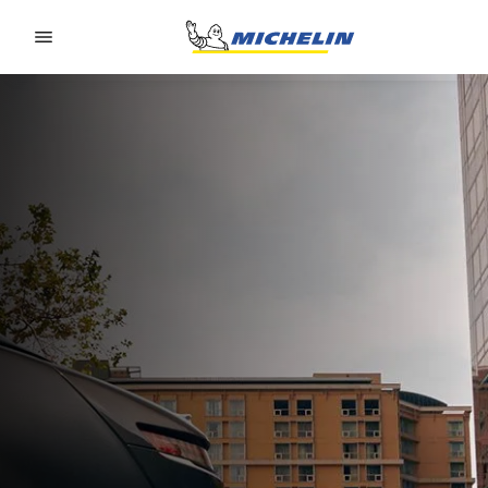
Go to page content
Go to page navigation