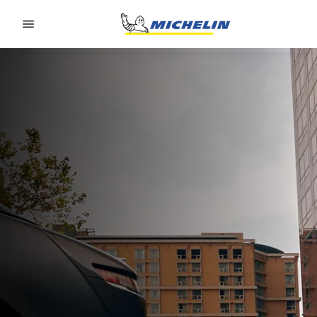
Go to page content
Go to page navigation