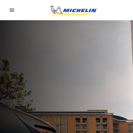
Go to page content
Go to page navigation