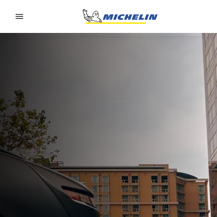
Go to page content
Go to page navigation