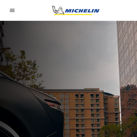
Go to page content
Go to page navigation