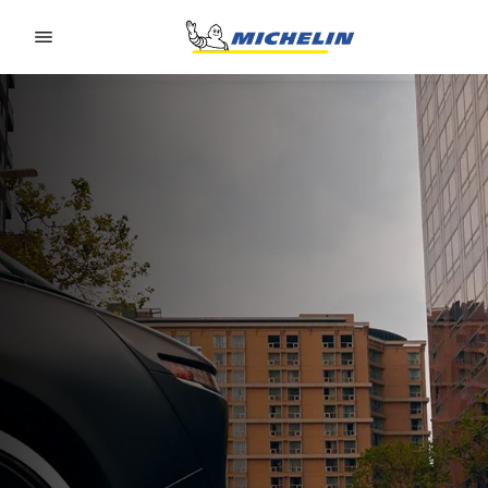
Go to page content
Go to page navigation