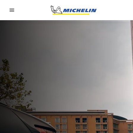
Go to page content
Go to page navigation