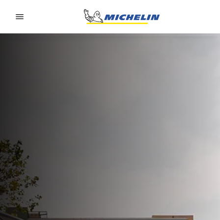
Go to page content
Go to page navigation