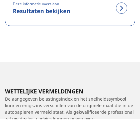
Deze informatie overslaan
Resultaten bekijken
WETTELIJKE VERMELDINGEN
De aangegeven belastingsindex en het snelheidssymbool
kunnen enigszins verschillen van de originele maat die in de
autopapieren vermeld staat. Als gekwalificeerde professional
zal uw dealer u advies kunnen geven over:
1. Of de belastingsindex en het snelheidssymbool van de
vervangende banden anders zijn dan die van de originele