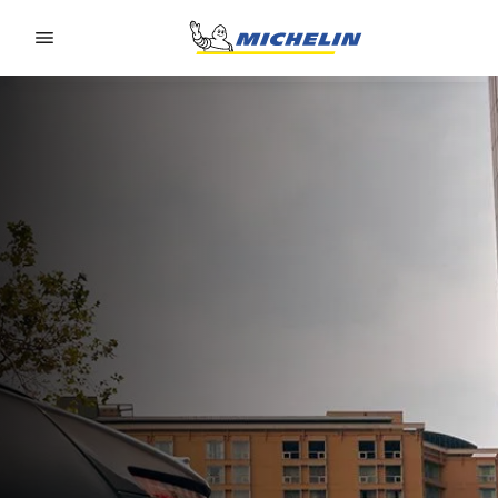
Go to page content
Go to page navigation