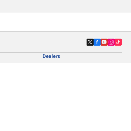
Dealers
N band
Zoek autodealers
ik
Zoek motorbandenwinkel
touring gebruik