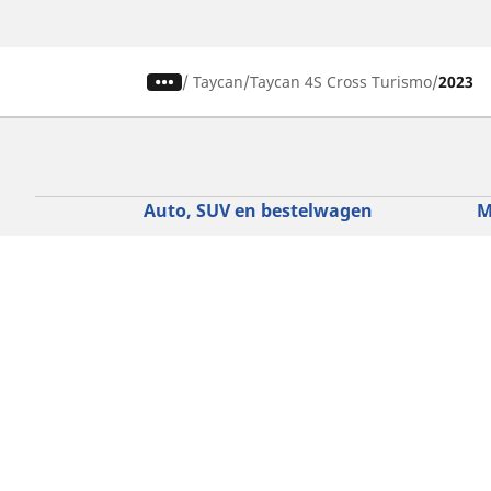
/
Taycan
Taycan 4S Cross Turismo
2023
Auto, SUV en bestelwagen
M
Vind de beste MICHELIN band
V
Zoek op bandenmaat
Z
Zoek op rijbeleving
Z
Zoek op seizoen
Z
Zoek op automerken
Z
Zoeken op voertuigtype
Zoeken op productfamilie
Hulp