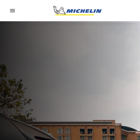
Go to page content
Go to page navigation