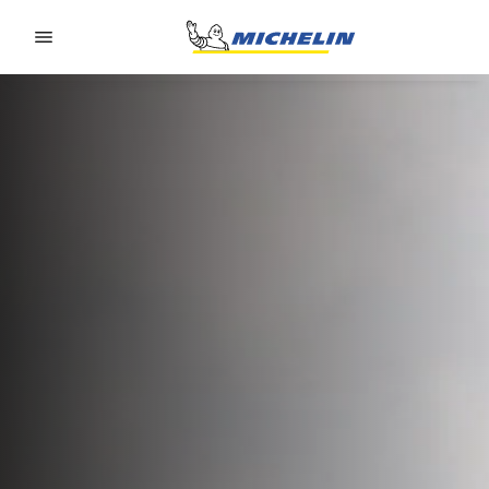
Go to page content
Go to page navigation